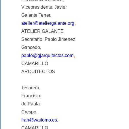
Vicepresidente, Javier
Galante Terrer,
,
atelier@ateliergalante.org
ATELIER GALANTE
Secretario, Pablo Jimenez
Gancedo,
,
pablo@gjarquitectos.com
CAMARILLO
ARQUITECTOS
Tesorero,
Francisco
de Paula
Crespo,
fran@waitomo.es,
CAMARILLO