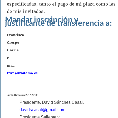
especificadas, tanto el pago de mi plaza como las
de mis invitados.
Mandar inscripción y
justificante de transferencia a:
Francisco
Crespo
Garcia
e-
mail:
fran@waitomo.es
Junta Directiva 2017-2018:
Presidente, David Sánchez Casal,
davidscasal@gmail.com
Presidente Saliente y