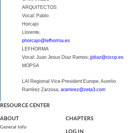
ARQUITECTOS
Vocal: Pablo
Horcajo
Llorente,
phorcajo@lefhorma.es
,
LEFHORMA
Vocal: Juan Jesus Diaz Ramos;
jjdiaz@ciccp.es
,
MOPSA
LAI Regional Vice-President Europe, Aurelio
Ramírez Zarzosa
,
aramirez@zeta3.com
RESOURCE CENTER
ABOUT
CHAPTERS
General Info
LOG IN