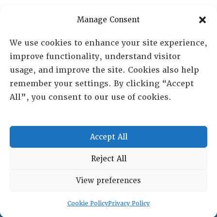
PO Box 72720, Phoenix, AZ 85050
Manage Consent
Sheila Novak, Executive Director
We use cookies to enhance your site experience,
improve functionality, understand visitor
lai@lai.org
usage, and improve the site. Cookies also help
remember your settings. By clicking “Accept
480-719-7404
All”, you consent to our use of cookies.
844-275-8714
US/Canada Toll Free
Accept All
Copyright © 2025 Lambda Alpha International. All Rights
Reject All
Reserved.
View preferences
Terms and Conditions
|
Privacy policy
Cookie Policy
Privacy Policy